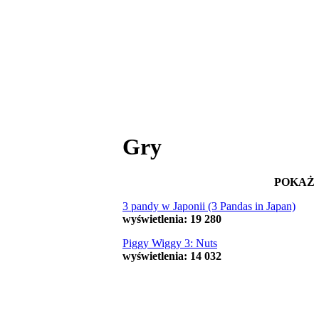
Gry
POKAŻ
3 pandy w Japonii (3 Pandas in Japan)
wyświetlenia: 19 280
Piggy Wiggy 3: Nuts
wyświetlenia: 14 032