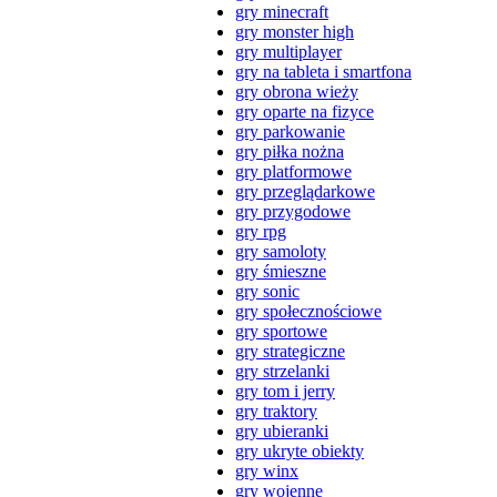
gry minecraft
gry monster high
gry multiplayer
gry na tableta i smartfona
gry obrona wieży
gry oparte na fizyce
gry parkowanie
gry piłka nożna
gry platformowe
gry przeglądarkowe
gry przygodowe
gry rpg
gry samoloty
gry śmieszne
gry sonic
gry społecznościowe
gry sportowe
gry strategiczne
gry strzelanki
gry tom i jerry
gry traktory
gry ubieranki
gry ukryte obiekty
gry winx
gry wojenne