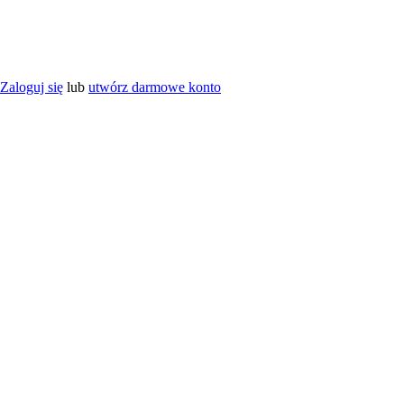
Zaloguj się
lub
utwórz darmowe konto