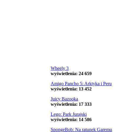
Wheely 3
wyświetlenia: 24 659
Amigo Pancho 5: Arktyka i Peru
wyświetlenia: 13 452
Juicy Bazooka
wyświetlenia: 17 333
Lego: Park Jurajski
wyświetlenia: 14 586
SpongeBob: Na ratunek Garemu