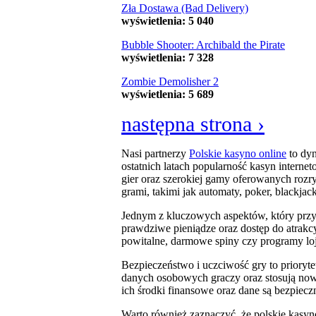
Zła Dostawa (Bad Delivery)
wyświetlenia: 5 040
Bubble Shooter: Archibald the Pirate
wyświetlenia: 7 328
Zombie Demolisher 2
wyświetlenia: 5 689
następna strona ›
Nasi partnerzy
Polskie kasyno online
to dyn
ostatnich latach popularność kasyn intern
gier oraz szerokiej gamy oferowanych rozr
grami, takimi jak automaty, poker, blackja
Jednym z kluczowych aspektów, który przyc
prawdziwe pieniądze oraz dostęp do atrakc
powitalne, darmowe spiny czy programy loj
Bezpieczeństwo i uczciwość gry to prioryt
danych osobowych graczy oraz stosują now
ich środki finansowe oraz dane są bezpiecz
Warto również zaznaczyć, że polskie kasyno