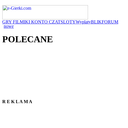
GRY
FILMIKI
KONTO
CZAT
SLOTY
Wyplaty
BLIK
FORUM
nowe
POLECANE
R E K L A M A