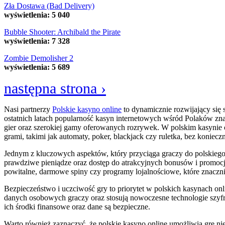
Zła Dostawa (Bad Delivery)
wyświetlenia: 5 040
Bubble Shooter: Archibald the Pirate
wyświetlenia: 7 328
Zombie Demolisher 2
wyświetlenia: 5 689
następna strona ›
Nasi partnerzy
Polskie kasyno online
to dynamicznie rozwijający si
ostatnich latach popularność kasyn internetowych wśród Polaków zna
gier oraz szerokiej gamy oferowanych rozrywek. W polskim kasynie 
grami, takimi jak automaty, poker, blackjack czy ruletka, bez konie
Jednym z kluczowych aspektów, który przyciąga graczy do polskiego 
prawdziwe pieniądze oraz dostęp do atrakcyjnych bonusów i promocj
powitalne, darmowe spiny czy programy lojalnościowe, które znaczn
Bezpieczeństwo i uczciwość gry to priorytet w polskich kasynach on
danych osobowych graczy oraz stosują nowoczesne technologie szyf
ich środki finansowe oraz dane są bezpieczne.
Warto również zaznaczyć, że polskie kasyno online umożliwia grę nie