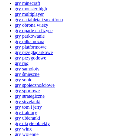
gry minecraft
gry monster high
gry multiplayer
gry na tableta i smartfona
gry obrona wieży
gry oparte na fizyce
gry parkowanie
gry piłka nożna
gry platformowe
gry przeglądarkowe
gry przygodowe
gry rpg
gry samoloty
gry śmieszne
gry sonic
gry społecznościowe
gry sportowe
gry strategiczne
gry strzelanki
gry tom i jerry
gry traktory
gry ubieranki
gry ukryte obiekty
gry winx
gry wojenne