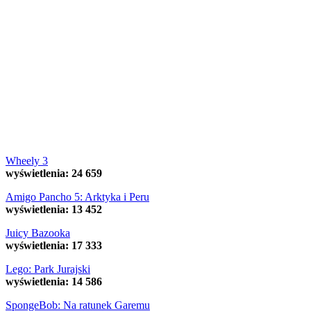
Wheely 3
wyświetlenia: 24 659
Amigo Pancho 5: Arktyka i Peru
wyświetlenia: 13 452
Juicy Bazooka
wyświetlenia: 17 333
Lego: Park Jurajski
wyświetlenia: 14 586
SpongeBob: Na ratunek Garemu