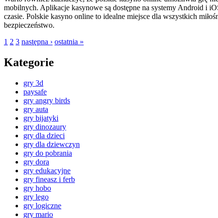
mobilnych. Aplikacje kasynowe są dostępne na systemy Android i i
czasie. Polskie kasyno online to idealne miejsce dla wszystkich miło
bezpieczeństwo.
1
2
3
następna ›
ostatnia »
Kategorie
gry 3d
paysafe
gry angry birds
gry auta
gry bijatyki
gry dinozaury
gry dla dzieci
gry dla dziewczyn
gry do pobrania
gry dora
gry edukacyjne
gry fineasz i ferb
gry hobo
gry lego
gry logiczne
gry mario