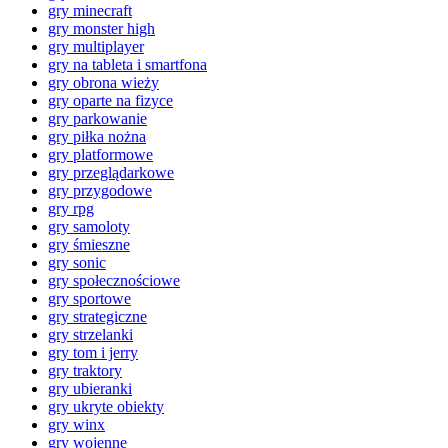
gry minecraft
gry monster high
gry multiplayer
gry na tableta i smartfona
gry obrona wieży
gry oparte na fizyce
gry parkowanie
gry piłka nożna
gry platformowe
gry przeglądarkowe
gry przygodowe
gry rpg
gry samoloty
gry śmieszne
gry sonic
gry społecznościowe
gry sportowe
gry strategiczne
gry strzelanki
gry tom i jerry
gry traktory
gry ubieranki
gry ukryte obiekty
gry winx
gry wojenne