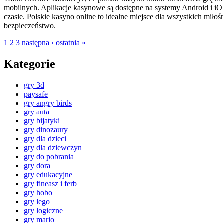
mobilnych. Aplikacje kasynowe są dostępne na systemy Android i i
czasie. Polskie kasyno online to idealne miejsce dla wszystkich miło
bezpieczeństwo.
1
2
3
następna ›
ostatnia »
Kategorie
gry 3d
paysafe
gry angry birds
gry auta
gry bijatyki
gry dinozaury
gry dla dzieci
gry dla dziewczyn
gry do pobrania
gry dora
gry edukacyjne
gry fineasz i ferb
gry hobo
gry lego
gry logiczne
gry mario