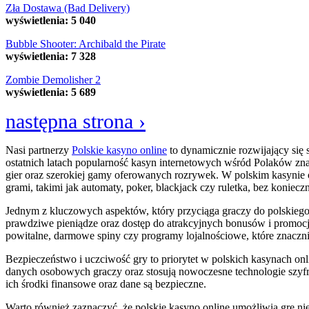
Zła Dostawa (Bad Delivery)
wyświetlenia: 5 040
Bubble Shooter: Archibald the Pirate
wyświetlenia: 7 328
Zombie Demolisher 2
wyświetlenia: 5 689
następna strona ›
Nasi partnerzy
Polskie kasyno online
to dynamicznie rozwijający si
ostatnich latach popularność kasyn internetowych wśród Polaków zna
gier oraz szerokiej gamy oferowanych rozrywek. W polskim kasynie 
grami, takimi jak automaty, poker, blackjack czy ruletka, bez konie
Jednym z kluczowych aspektów, który przyciąga graczy do polskiego 
prawdziwe pieniądze oraz dostęp do atrakcyjnych bonusów i promocj
powitalne, darmowe spiny czy programy lojalnościowe, które znaczn
Bezpieczeństwo i uczciwość gry to priorytet w polskich kasynach on
danych osobowych graczy oraz stosują nowoczesne technologie szyf
ich środki finansowe oraz dane są bezpieczne.
Warto również zaznaczyć, że polskie kasyno online umożliwia grę nie