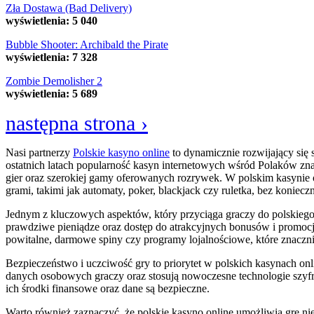
Zła Dostawa (Bad Delivery)
wyświetlenia: 5 040
Bubble Shooter: Archibald the Pirate
wyświetlenia: 7 328
Zombie Demolisher 2
wyświetlenia: 5 689
następna strona ›
Nasi partnerzy
Polskie kasyno online
to dynamicznie rozwijający si
ostatnich latach popularność kasyn internetowych wśród Polaków zna
gier oraz szerokiej gamy oferowanych rozrywek. W polskim kasynie 
grami, takimi jak automaty, poker, blackjack czy ruletka, bez konie
Jednym z kluczowych aspektów, który przyciąga graczy do polskiego 
prawdziwe pieniądze oraz dostęp do atrakcyjnych bonusów i promocj
powitalne, darmowe spiny czy programy lojalnościowe, które znaczn
Bezpieczeństwo i uczciwość gry to priorytet w polskich kasynach on
danych osobowych graczy oraz stosują nowoczesne technologie szyf
ich środki finansowe oraz dane są bezpieczne.
Warto również zaznaczyć, że polskie kasyno online umożliwia grę nie