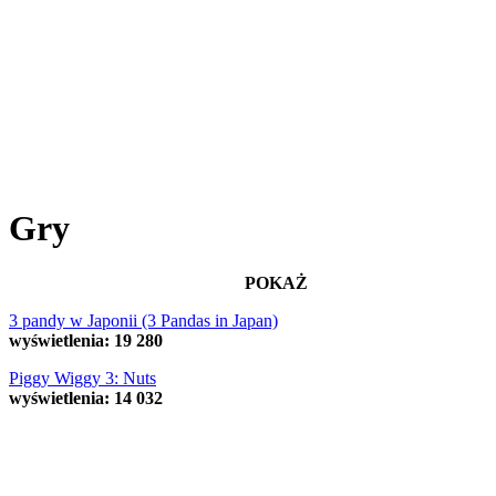
Gry
POKAŻ
3 pandy w Japonii (3 Pandas in Japan)
wyświetlenia: 19 280
Piggy Wiggy 3: Nuts
wyświetlenia: 14 032