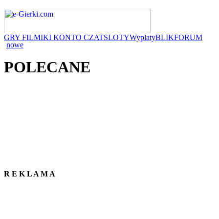
GRY
FILMIKI
KONTO
CZAT
SLOTY
Wyplaty
BLIK
FORUM
nowe
POLECANE
R E K L A M A