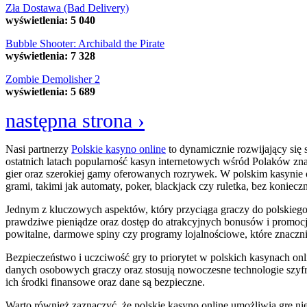
Zła Dostawa (Bad Delivery)
wyświetlenia: 5 040
Bubble Shooter: Archibald the Pirate
wyświetlenia: 7 328
Zombie Demolisher 2
wyświetlenia: 5 689
następna strona ›
Nasi partnerzy
Polskie kasyno online
to dynamicznie rozwijający si
ostatnich latach popularność kasyn internetowych wśród Polaków zna
gier oraz szerokiej gamy oferowanych rozrywek. W polskim kasynie 
grami, takimi jak automaty, poker, blackjack czy ruletka, bez konie
Jednym z kluczowych aspektów, który przyciąga graczy do polskiego 
prawdziwe pieniądze oraz dostęp do atrakcyjnych bonusów i promocj
powitalne, darmowe spiny czy programy lojalnościowe, które znaczn
Bezpieczeństwo i uczciwość gry to priorytet w polskich kasynach on
danych osobowych graczy oraz stosują nowoczesne technologie szyf
ich środki finansowe oraz dane są bezpieczne.
Warto również zaznaczyć, że polskie kasyno online umożliwia grę nie