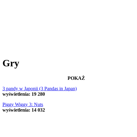
Gry
POKAŻ
3 pandy w Japonii (3 Pandas in Japan)
wyświetlenia: 19 280
Piggy Wiggy 3: Nuts
wyświetlenia: 14 032