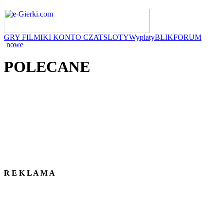
GRY
FILMIKI
KONTO
CZAT
SLOTY
Wyplaty
BLIK
FORUM
nowe
POLECANE
R E K L A M A