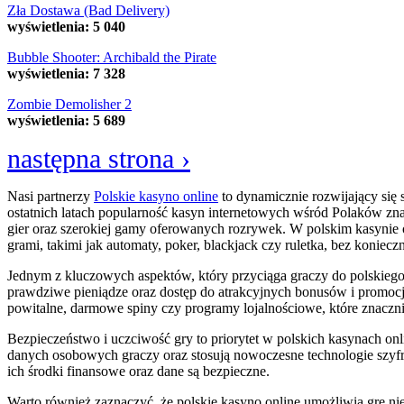
Zła Dostawa (Bad Delivery)
wyświetlenia: 5 040
Bubble Shooter: Archibald the Pirate
wyświetlenia: 7 328
Zombie Demolisher 2
wyświetlenia: 5 689
następna strona ›
Nasi partnerzy
Polskie kasyno online
to dynamicznie rozwijający si
ostatnich latach popularność kasyn internetowych wśród Polaków zna
gier oraz szerokiej gamy oferowanych rozrywek. W polskim kasynie 
grami, takimi jak automaty, poker, blackjack czy ruletka, bez konie
Jednym z kluczowych aspektów, który przyciąga graczy do polskiego 
prawdziwe pieniądze oraz dostęp do atrakcyjnych bonusów i promocj
powitalne, darmowe spiny czy programy lojalnościowe, które znaczn
Bezpieczeństwo i uczciwość gry to priorytet w polskich kasynach on
danych osobowych graczy oraz stosują nowoczesne technologie szyf
ich środki finansowe oraz dane są bezpieczne.
Warto również zaznaczyć, że polskie kasyno online umożliwia grę nie