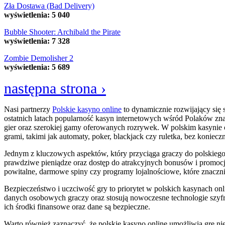
Zła Dostawa (Bad Delivery)
wyświetlenia: 5 040
Bubble Shooter: Archibald the Pirate
wyświetlenia: 7 328
Zombie Demolisher 2
wyświetlenia: 5 689
następna strona ›
Nasi partnerzy
Polskie kasyno online
to dynamicznie rozwijający si
ostatnich latach popularność kasyn internetowych wśród Polaków zna
gier oraz szerokiej gamy oferowanych rozrywek. W polskim kasynie 
grami, takimi jak automaty, poker, blackjack czy ruletka, bez konie
Jednym z kluczowych aspektów, który przyciąga graczy do polskiego 
prawdziwe pieniądze oraz dostęp do atrakcyjnych bonusów i promocj
powitalne, darmowe spiny czy programy lojalnościowe, które znaczn
Bezpieczeństwo i uczciwość gry to priorytet w polskich kasynach on
danych osobowych graczy oraz stosują nowoczesne technologie szyf
ich środki finansowe oraz dane są bezpieczne.
Warto również zaznaczyć, że polskie kasyno online umożliwia grę nie