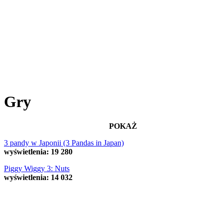
Gry
POKAŻ
3 pandy w Japonii (3 Pandas in Japan)
wyświetlenia: 19 280
Piggy Wiggy 3: Nuts
wyświetlenia: 14 032