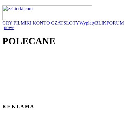
GRY
FILMIKI
KONTO
CZAT
SLOTY
Wyplaty
BLIK
FORUM
nowe
POLECANE
R E K L A M A