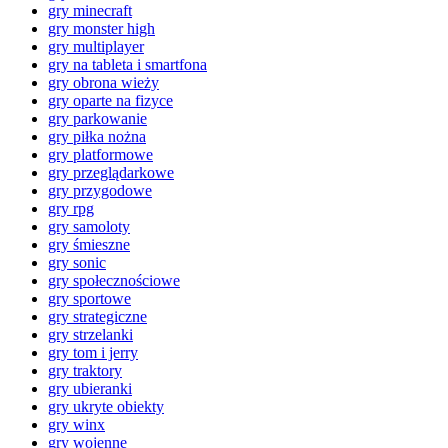
gry minecraft
gry monster high
gry multiplayer
gry na tableta i smartfona
gry obrona wieży
gry oparte na fizyce
gry parkowanie
gry piłka nożna
gry platformowe
gry przeglądarkowe
gry przygodowe
gry rpg
gry samoloty
gry śmieszne
gry sonic
gry społecznościowe
gry sportowe
gry strategiczne
gry strzelanki
gry tom i jerry
gry traktory
gry ubieranki
gry ukryte obiekty
gry winx
gry wojenne