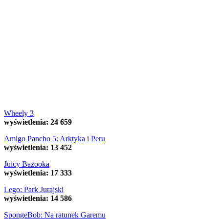
Wheely 3
wyświetlenia: 24 659
Amigo Pancho 5: Arktyka i Peru
wyświetlenia: 13 452
Juicy Bazooka
wyświetlenia: 17 333
Lego: Park Jurajski
wyświetlenia: 14 586
SpongeBob: Na ratunek Garemu