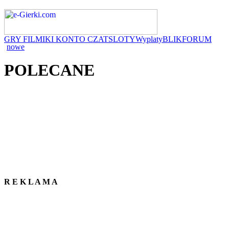
GRY
FILMIKI
KONTO
CZAT
SLOTY
Wyplaty
BLIK
FORUM
nowe
POLECANE
R E K L A M A