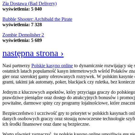
Zła Dostawa (Bad Delivery)
wyświetlenia: 5 040
Bubble Shooter: Archibald the Pirate
wyświetlenia: 7 328
Zombie Demolisher 2
wyświetlenia: 5 689
następna strona ›
Nasi partnerzy
Polskie kasyno online
to dynamicznie rozwijający si
ostatnich latach popularność kasyn internetowych wśród Polaków zna
gier oraz szerokiej gamy oferowanych rozrywek. W polskim kasynie 
grami, takimi jak automaty, poker, blackjack czy ruletka, bez konie
Jednym z kluczowych aspektów, który przyciąga graczy do polskiego 
prawdziwe pieniądze oraz dostęp do atrakcyjnych bonusów i promocj
powitalne, darmowe spiny czy programy lojalnościowe, które znaczn
Bezpieczeństwo i uczciwość gry to priorytet w polskich kasynach on
danych osobowych graczy oraz stosują nowoczesne technologie szyf
ich środki finansowe oraz dane są bezpieczne.
Warto również zaznaczyć, że polskie kasyno online umożliwia grę nie