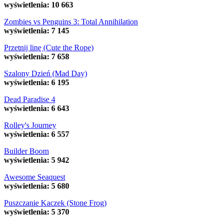
wyświetlenia: 10 663
Zombies vs Penguins 3: Total Annihilation
wyświetlenia: 7 145
Przetnij linę (Cute the Rope)
wyświetlenia: 7 658
Szalony Dzień (Mad Day)
wyświetlenia: 6 195
Dead Paradise 4
wyświetlenia: 6 643
Rolley's Journey
wyświetlenia: 6 557
Builder Boom
wyświetlenia: 5 942
Awesome Seaquest
wyświetlenia: 5 680
Puszczanie Kaczek (Stone Frog)
wyświetlenia: 5 370