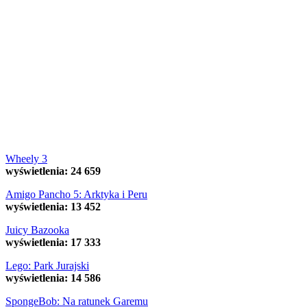
Wheely 3
wyświetlenia: 24 659
Amigo Pancho 5: Arktyka i Peru
wyświetlenia: 13 452
Juicy Bazooka
wyświetlenia: 17 333
Lego: Park Jurajski
wyświetlenia: 14 586
SpongeBob: Na ratunek Garemu