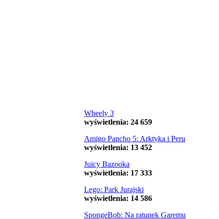
Wheely 3
wyświetlenia: 24 659
Amigo Pancho 5: Arktyka i Peru
wyświetlenia: 13 452
Juicy Bazooka
wyświetlenia: 17 333
Lego: Park Jurajski
wyświetlenia: 14 586
SpongeBob: Na ratunek Garemu