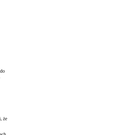
 do
i
, że
iach