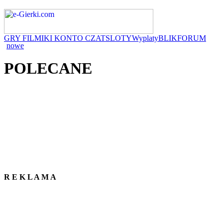
GRY
FILMIKI
KONTO
CZAT
SLOTY
Wyplaty
BLIK
FORUM
nowe
POLECANE
R E K L A M A