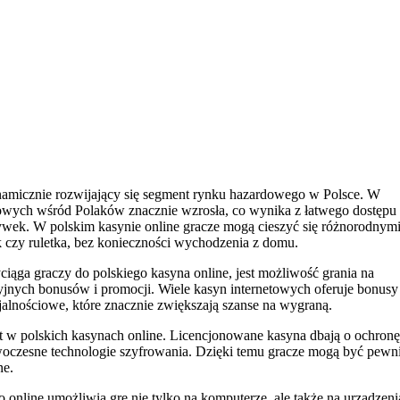
amicznie rozwijający się segment rynku hazardowego w Polsce. W
etowych wśród Polaków znacznie wzrosła, co wynika z łatwego dostępu
ywek. W polskim kasynie online gracze mogą cieszyć się różnorodnym
ck czy ruletka, bez konieczności wychodzenia z domu.
iąga graczy do polskiego kasyna online, jest możliwość grania na
yjnych bonusów i promocji. Wiele kasyn internetowych oferuje bonusy
alnościowe, które znacznie zwiększają szanse na wygraną.
et w polskich kasynach online. Licencjonowane kasyna dbają o ochronę
oczesne technologie szyfrowania. Dzięki temu gracze mogą być pewni
ne.
 online umożliwia grę nie tylko na komputerze, ale także na urządzen