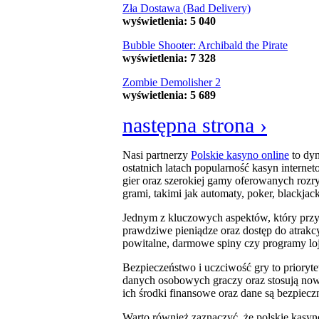
Zła Dostawa (Bad Delivery)
wyświetlenia: 5 040
Bubble Shooter: Archibald the Pirate
wyświetlenia: 7 328
Zombie Demolisher 2
wyświetlenia: 5 689
następna strona ›
Nasi partnerzy
Polskie kasyno online
to dyn
ostatnich latach popularność kasyn intern
gier oraz szerokiej gamy oferowanych rozr
grami, takimi jak automaty, poker, blackja
Jednym z kluczowych aspektów, który przyc
prawdziwe pieniądze oraz dostęp do atrakc
powitalne, darmowe spiny czy programy loj
Bezpieczeństwo i uczciwość gry to prioryt
danych osobowych graczy oraz stosują now
ich środki finansowe oraz dane są bezpiecz
Warto również zaznaczyć, że polskie kasyno