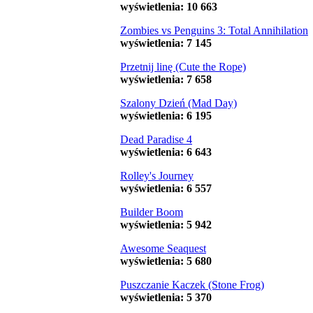
wyświetlenia: 10 663
Zombies vs Penguins 3: Total Annihilation
wyświetlenia: 7 145
Przetnij linę (Cute the Rope)
wyświetlenia: 7 658
Szalony Dzień (Mad Day)
wyświetlenia: 6 195
Dead Paradise 4
wyświetlenia: 6 643
Rolley's Journey
wyświetlenia: 6 557
Builder Boom
wyświetlenia: 5 942
Awesome Seaquest
wyświetlenia: 5 680
Puszczanie Kaczek (Stone Frog)
wyświetlenia: 5 370