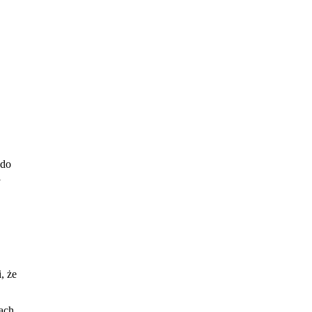
 do
i
, że
iach