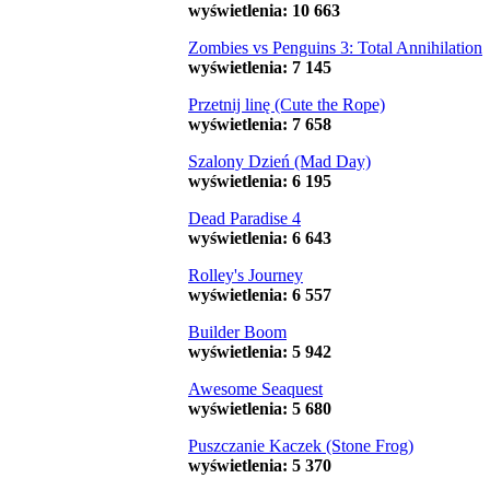
wyświetlenia: 10 663
Zombies vs Penguins 3: Total Annihilation
wyświetlenia: 7 145
Przetnij linę (Cute the Rope)
wyświetlenia: 7 658
Szalony Dzień (Mad Day)
wyświetlenia: 6 195
Dead Paradise 4
wyświetlenia: 6 643
Rolley's Journey
wyświetlenia: 6 557
Builder Boom
wyświetlenia: 5 942
Awesome Seaquest
wyświetlenia: 5 680
Puszczanie Kaczek (Stone Frog)
wyświetlenia: 5 370