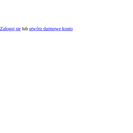
Zaloguj się
lub
utwórz darmowe konto