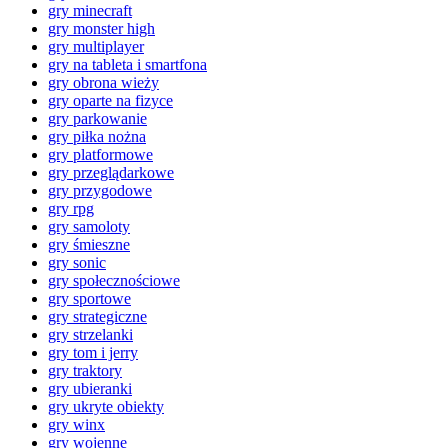
gry minecraft
gry monster high
gry multiplayer
gry na tableta i smartfona
gry obrona wieży
gry oparte na fizyce
gry parkowanie
gry piłka nożna
gry platformowe
gry przeglądarkowe
gry przygodowe
gry rpg
gry samoloty
gry śmieszne
gry sonic
gry społecznościowe
gry sportowe
gry strategiczne
gry strzelanki
gry tom i jerry
gry traktory
gry ubieranki
gry ukryte obiekty
gry winx
gry wojenne