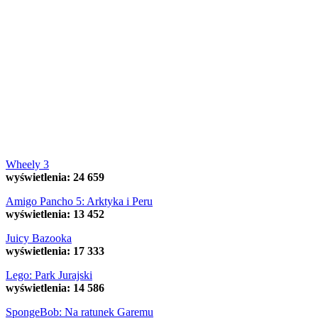
Wheely 3
wyświetlenia: 24 659
Amigo Pancho 5: Arktyka i Peru
wyświetlenia: 13 452
Juicy Bazooka
wyświetlenia: 17 333
Lego: Park Jurajski
wyświetlenia: 14 586
SpongeBob: Na ratunek Garemu