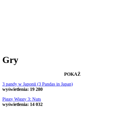
Gry
POKAŻ
3 pandy w Japonii (3 Pandas in Japan)
wyświetlenia: 19 280
Piggy Wiggy 3: Nuts
wyświetlenia: 14 032