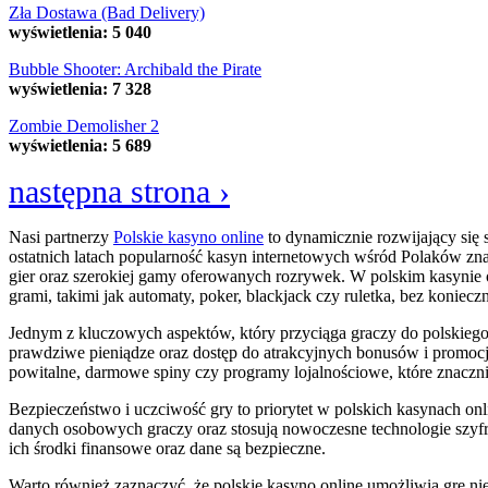
Zła Dostawa (Bad Delivery)
wyświetlenia: 5 040
Bubble Shooter: Archibald the Pirate
wyświetlenia: 7 328
Zombie Demolisher 2
wyświetlenia: 5 689
następna strona ›
Nasi partnerzy
Polskie kasyno online
to dynamicznie rozwijający si
ostatnich latach popularność kasyn internetowych wśród Polaków zna
gier oraz szerokiej gamy oferowanych rozrywek. W polskim kasynie 
grami, takimi jak automaty, poker, blackjack czy ruletka, bez konie
Jednym z kluczowych aspektów, który przyciąga graczy do polskiego 
prawdziwe pieniądze oraz dostęp do atrakcyjnych bonusów i promocj
powitalne, darmowe spiny czy programy lojalnościowe, które znaczn
Bezpieczeństwo i uczciwość gry to priorytet w polskich kasynach on
danych osobowych graczy oraz stosują nowoczesne technologie szyf
ich środki finansowe oraz dane są bezpieczne.
Warto również zaznaczyć, że polskie kasyno online umożliwia grę nie