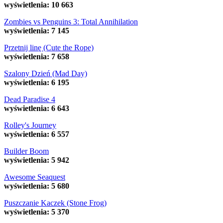
wyświetlenia: 10 663
Zombies vs Penguins 3: Total Annihilation
wyświetlenia: 7 145
Przetnij linę (Cute the Rope)
wyświetlenia: 7 658
Szalony Dzień (Mad Day)
wyświetlenia: 6 195
Dead Paradise 4
wyświetlenia: 6 643
Rolley's Journey
wyświetlenia: 6 557
Builder Boom
wyświetlenia: 5 942
Awesome Seaquest
wyświetlenia: 5 680
Puszczanie Kaczek (Stone Frog)
wyświetlenia: 5 370