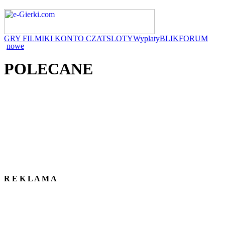
GRY
FILMIKI
KONTO
CZAT
SLOTY
Wyplaty
BLIK
FORUM
nowe
POLECANE
R E K L A M A