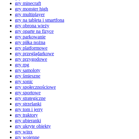
gry minecraft
gry monster high
gry multiplayer
gry na tableta i smartfona
gry obrona wieży
gry oparte na fizyce
gry parkowanie
gry piłka nożna
gry platformowe
gry przeglądarkowe
gry przygodowe
gry rpg
gry samoloty
gry śmieszne
gry sonic
gry społecznościowe
gry sportowe
gry strategiczne
gry strzelanki
gry tom i jerry
gry traktory
gry ubieranki
gry ukryte obiekty
gry winx
gry wojenne