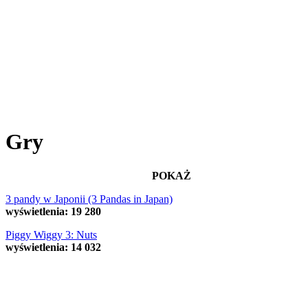
Gry
POKAŻ
3 pandy w Japonii (3 Pandas in Japan)
wyświetlenia: 19 280
Piggy Wiggy 3: Nuts
wyświetlenia: 14 032