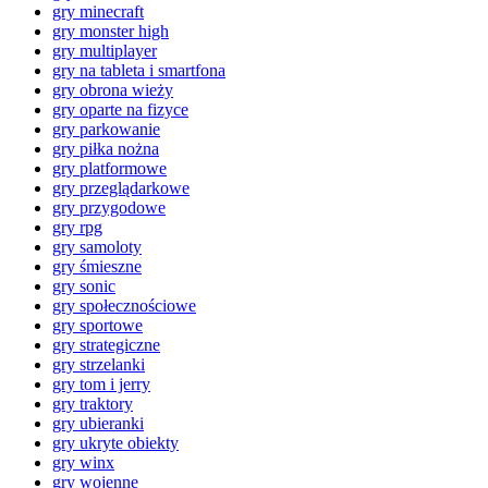
gry minecraft
gry monster high
gry multiplayer
gry na tableta i smartfona
gry obrona wieży
gry oparte na fizyce
gry parkowanie
gry piłka nożna
gry platformowe
gry przeglądarkowe
gry przygodowe
gry rpg
gry samoloty
gry śmieszne
gry sonic
gry społecznościowe
gry sportowe
gry strategiczne
gry strzelanki
gry tom i jerry
gry traktory
gry ubieranki
gry ukryte obiekty
gry winx
gry wojenne