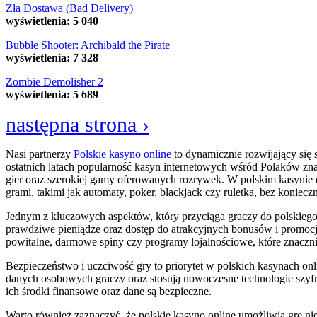
Zła Dostawa (Bad Delivery)
wyświetlenia: 5 040
Bubble Shooter: Archibald the Pirate
wyświetlenia: 7 328
Zombie Demolisher 2
wyświetlenia: 5 689
następna strona ›
Nasi partnerzy
Polskie kasyno online
to dynamicznie rozwijający si
ostatnich latach popularność kasyn internetowych wśród Polaków zna
gier oraz szerokiej gamy oferowanych rozrywek. W polskim kasynie 
grami, takimi jak automaty, poker, blackjack czy ruletka, bez konie
Jednym z kluczowych aspektów, który przyciąga graczy do polskiego 
prawdziwe pieniądze oraz dostęp do atrakcyjnych bonusów i promocj
powitalne, darmowe spiny czy programy lojalnościowe, które znaczn
Bezpieczeństwo i uczciwość gry to priorytet w polskich kasynach on
danych osobowych graczy oraz stosują nowoczesne technologie szyf
ich środki finansowe oraz dane są bezpieczne.
Warto również zaznaczyć, że polskie kasyno online umożliwia grę nie