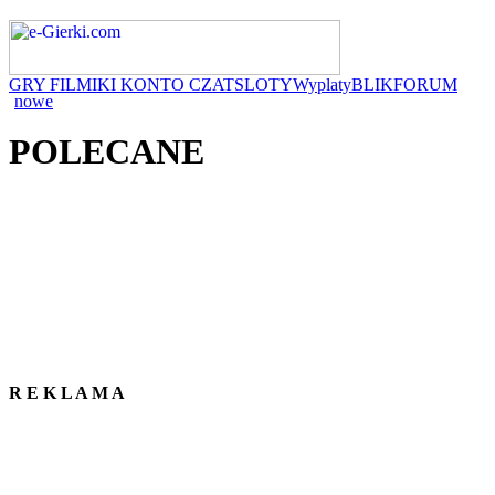
GRY
FILMIKI
KONTO
CZAT
SLOTY
Wyplaty
BLIK
FORUM
nowe
POLECANE
R E K L A M A