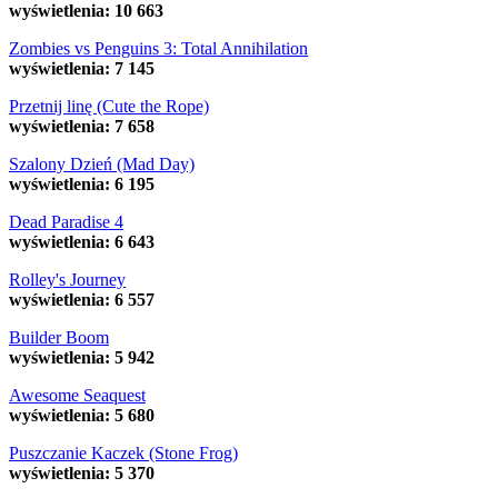
wyświetlenia: 10 663
Zombies vs Penguins 3: Total Annihilation
wyświetlenia: 7 145
Przetnij linę (Cute the Rope)
wyświetlenia: 7 658
Szalony Dzień (Mad Day)
wyświetlenia: 6 195
Dead Paradise 4
wyświetlenia: 6 643
Rolley's Journey
wyświetlenia: 6 557
Builder Boom
wyświetlenia: 5 942
Awesome Seaquest
wyświetlenia: 5 680
Puszczanie Kaczek (Stone Frog)
wyświetlenia: 5 370