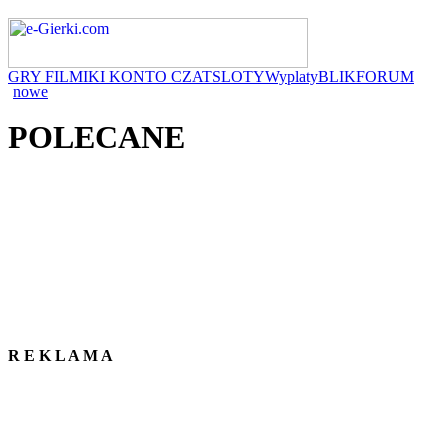
GRY
FILMIKI
KONTO
CZAT
SLOTY
Wyplaty
BLIK
FORUM
nowe
POLECANE
R E K L A M A