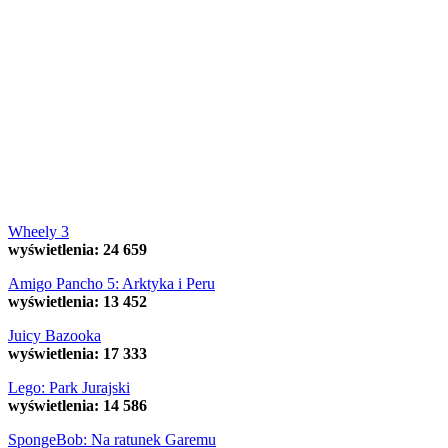
Wheely 3
wyświetlenia: 24 659
Amigo Pancho 5: Arktyka i Peru
wyświetlenia: 13 452
Juicy Bazooka
wyświetlenia: 17 333
Lego: Park Jurajski
wyświetlenia: 14 586
SpongeBob: Na ratunek Garemu