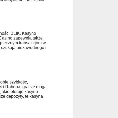
atności BLIK. Kasyno
 Casino zapewnia także
bezpiecznym transakcjom w
y szukają niezawodnego i
sobie szybkość,
ts i Rabona, gracze mogą
 jakie oferuje kasyno
sze depozyty, te kasyna