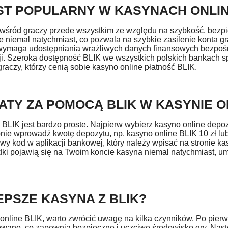
ST POPULARNY W KASYNACH ONLI
 wśród graczy przede wszystkim ze względu na szybkość, bezpie
 niemal natychmiast, co pozwala na szybkie zasilenie konta g
wymaga udostępniania wrażliwych danych finansowych bezpośr
i. Szeroka dostępność BLIK we wszystkich polskich bankach sp
raczy, którzy cenią sobie kasyno online płatność BLIK.
TY ZA POMOCĄ BLIK W KASYNIE O
 BLIK jest bardzo proste. Najpierw wybierz kasyno online depo
pnie wprowadź kwotę depozytu, np. kasyno online BLIK 10 zł lu
owy kod w aplikacji bankowej, który należy wpisać na stronie k
odki pojawią się na Twoim koncie kasyna niemal natychmiast, u
PSZE KASYNA Z BLIK?
online BLIK, warto zwrócić uwagę na kilka czynników. Po pierw
lowane, co zapewnia bezpieczne i uczciwe środowisko gry. Nas