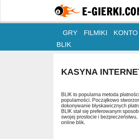
GRY
FILMIKI
KONTO
BLIK
KASYNA INTERNE
BLIK to popularna metoda płatnośc
popularności. Początkowo stworzo
dokonywanie błyskawicznych płatn
BLIK stał się preferowanym sposob
swojej prostocie i bezpieczeństwu
online blik.