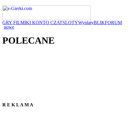
GRY
FILMIKI
KONTO
CZAT
SLOTY
Wyplaty
BLIK
FORUM
nowe
POLECANE
R E K L A M A