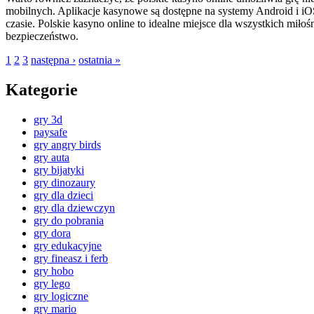
mobilnych. Aplikacje kasynowe są dostępne na systemy Android i i
czasie. Polskie kasyno online to idealne miejsce dla wszystkich miło
bezpieczeństwo.
1
2
3
następna ›
ostatnia »
Kategorie
gry 3d
paysafe
gry angry birds
gry auta
gry bijatyki
gry dinozaury
gry dla dzieci
gry dla dziewczyn
gry do pobrania
gry dora
gry edukacyjne
gry fineasz i ferb
gry hobo
gry lego
gry logiczne
gry mario