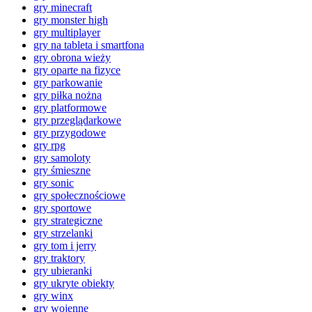
gry minecraft
gry monster high
gry multiplayer
gry na tableta i smartfona
gry obrona wieży
gry oparte na fizyce
gry parkowanie
gry piłka nożna
gry platformowe
gry przeglądarkowe
gry przygodowe
gry rpg
gry samoloty
gry śmieszne
gry sonic
gry społecznościowe
gry sportowe
gry strategiczne
gry strzelanki
gry tom i jerry
gry traktory
gry ubieranki
gry ukryte obiekty
gry winx
gry wojenne