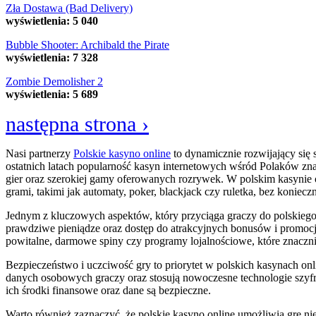
Zła Dostawa (Bad Delivery)
wyświetlenia: 5 040
Bubble Shooter: Archibald the Pirate
wyświetlenia: 7 328
Zombie Demolisher 2
wyświetlenia: 5 689
następna strona ›
Nasi partnerzy
Polskie kasyno online
to dynamicznie rozwijający si
ostatnich latach popularność kasyn internetowych wśród Polaków zna
gier oraz szerokiej gamy oferowanych rozrywek. W polskim kasynie 
grami, takimi jak automaty, poker, blackjack czy ruletka, bez konie
Jednym z kluczowych aspektów, który przyciąga graczy do polskiego 
prawdziwe pieniądze oraz dostęp do atrakcyjnych bonusów i promocj
powitalne, darmowe spiny czy programy lojalnościowe, które znaczn
Bezpieczeństwo i uczciwość gry to priorytet w polskich kasynach on
danych osobowych graczy oraz stosują nowoczesne technologie szyf
ich środki finansowe oraz dane są bezpieczne.
Warto również zaznaczyć, że polskie kasyno online umożliwia grę nie