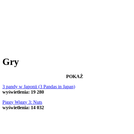
Gry
POKAŻ
3 pandy w Japonii (3 Pandas in Japan)
wyświetlenia: 19 280
Piggy Wiggy 3: Nuts
wyświetlenia: 14 032