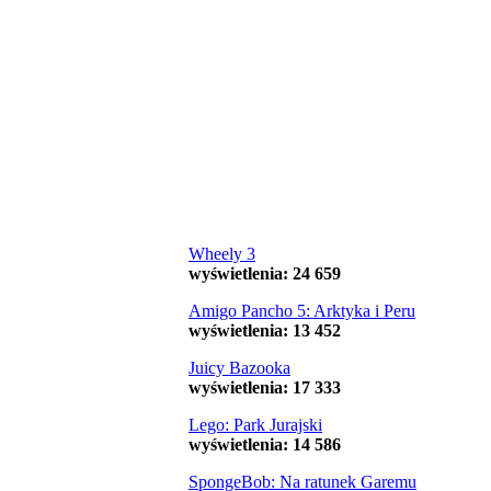
Wheely 3
wyświetlenia: 24 659
Amigo Pancho 5: Arktyka i Peru
wyświetlenia: 13 452
Juicy Bazooka
wyświetlenia: 17 333
Lego: Park Jurajski
wyświetlenia: 14 586
SpongeBob: Na ratunek Garemu