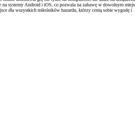
e na systemy Android i iOS, co pozwala na zabawę w dowolnym miejs
iejsce dla wszystkich miłośników hazardu, którzy cenią sobie wygodę i