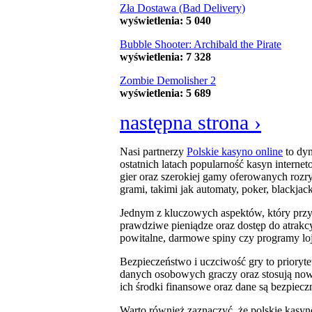
Zła Dostawa (Bad Delivery)
wyświetlenia: 5 040
Bubble Shooter: Archibald the Pirate
wyświetlenia: 7 328
Zombie Demolisher 2
wyświetlenia: 5 689
następna strona ›
Nasi partnerzy
Polskie kasyno online
to dyn
ostatnich latach popularność kasyn intern
gier oraz szerokiej gamy oferowanych rozr
grami, takimi jak automaty, poker, blackja
Jednym z kluczowych aspektów, który przyc
prawdziwe pieniądze oraz dostęp do atrakc
powitalne, darmowe spiny czy programy loj
Bezpieczeństwo i uczciwość gry to prioryt
danych osobowych graczy oraz stosują now
ich środki finansowe oraz dane są bezpiecz
Warto również zaznaczyć, że polskie kasyno