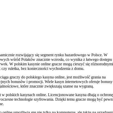
amicznie rozwijający się segment rynku hazardowego w Polsce. W
etowych wśród Polaków znacznie wzrosła, co wynika z łatwego dostępu
ywek. W polskim kasynie online gracze mogą cieszyć się różnorodnym
ck czy ruletka, bez konieczności wychodzenia z domu.
iąga graczy do polskiego kasyna online, jest możliwość grania na
yjnych bonusów i promocji. Wiele kasyn internetowych oferuje bonusy
alnościowe, które znacznie zwiększają szanse na wygraną.
et w polskich kasynach online. Licencjonowane kasyna dbają o ochronę
oczesne technologie szyfrowania. Dzięki temu gracze mogą być pewni
ne.
 online umożliwia grę nie tylko na komputerze, ale także na urządzen