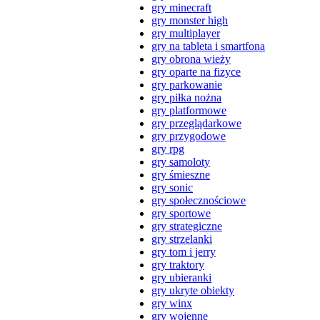
gry minecraft
gry monster high
gry multiplayer
gry na tableta i smartfona
gry obrona wieży
gry oparte na fizyce
gry parkowanie
gry piłka nożna
gry platformowe
gry przeglądarkowe
gry przygodowe
gry rpg
gry samoloty
gry śmieszne
gry sonic
gry społecznościowe
gry sportowe
gry strategiczne
gry strzelanki
gry tom i jerry
gry traktory
gry ubieranki
gry ukryte obiekty
gry winx
gry wojenne