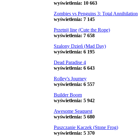
wyświetlenia: 10 663
Zombies vs Penguins 3: Total Annihilation
wyświetlenia: 7 145
Przetnij linę (Cute the Rope)
wyświetlenia: 7 658
Szalony Dzień (Mad Day)
wyświetlenia: 6 195
Dead Paradise 4
wyświetlenia: 6 643
Rolley's Journey
wyświetlenia: 6 557
Builder Boom
wyświetlenia: 5 942
Awesome Seaquest
wyświetlenia: 5 680
Puszczanie Kaczek (Stone Frog)
wyświetlenia: 5 370