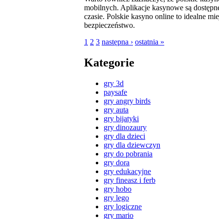
mobilnych. Aplikacje kasynowe są dostępn
czasie. Polskie kasyno online to idealne m
bezpieczeństwo.
1
2
3
następna ›
ostatnia »
Kategorie
gry 3d
paysafe
gry angry birds
gry auta
gry bijatyki
gry dinozaury
gry dla dzieci
gry dla dziewczyn
gry do pobrania
gry dora
gry edukacyjne
gry fineasz i ferb
gry hobo
gry lego
gry logiczne
gry mario