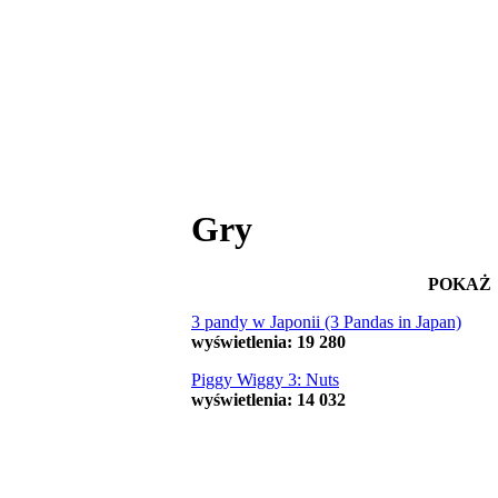
Gry
POKAŻ
3 pandy w Japonii (3 Pandas in Japan)
wyświetlenia: 19 280
Piggy Wiggy 3: Nuts
wyświetlenia: 14 032