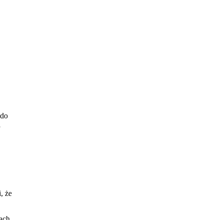
 do
i
, że
iach