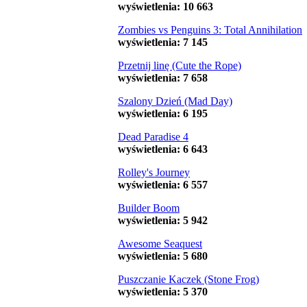
wyświetlenia: 10 663
Zombies vs Penguins 3: Total Annihilation
wyświetlenia: 7 145
Przetnij linę (Cute the Rope)
wyświetlenia: 7 658
Szalony Dzień (Mad Day)
wyświetlenia: 6 195
Dead Paradise 4
wyświetlenia: 6 643
Rolley's Journey
wyświetlenia: 6 557
Builder Boom
wyświetlenia: 5 942
Awesome Seaquest
wyświetlenia: 5 680
Puszczanie Kaczek (Stone Frog)
wyświetlenia: 5 370