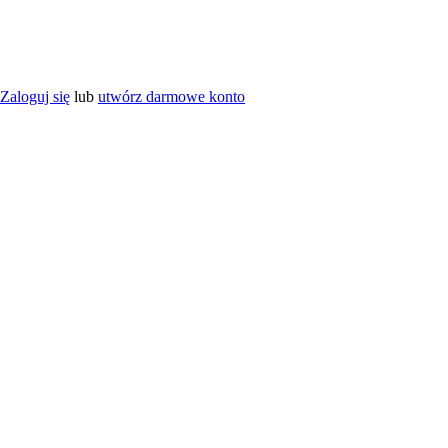
Zaloguj się
lub
utwórz darmowe konto