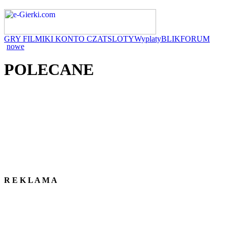
GRY
FILMIKI
KONTO
CZAT
SLOTY
Wyplaty
BLIK
FORUM
nowe
POLECANE
R E K L A M A