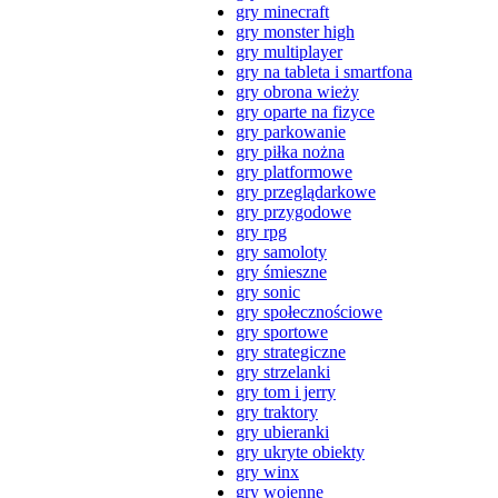
gry minecraft
gry monster high
gry multiplayer
gry na tableta i smartfona
gry obrona wieży
gry oparte na fizyce
gry parkowanie
gry piłka nożna
gry platformowe
gry przeglądarkowe
gry przygodowe
gry rpg
gry samoloty
gry śmieszne
gry sonic
gry społecznościowe
gry sportowe
gry strategiczne
gry strzelanki
gry tom i jerry
gry traktory
gry ubieranki
gry ukryte obiekty
gry winx
gry wojenne