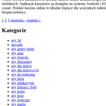
mobilnych. Aplikacje kasynowe są dostępne na systemy Android i i
czasie. Polskie kasyno online to idealne miejsce dla wszystkich miło
bezpieczeństwo.
1
2
3
następna ›
ostatnia »
Kategorie
gry 3d
paysafe
gry angry birds
gry auta
gry bijatyki
gry dinozaury
gry dla dzieci
gry dla dziewczyn
gry do pobrania
gry dora
gry edukacyjne
gry fineasz i ferb
gry hobo
gry lego
gry logiczne
gry mario