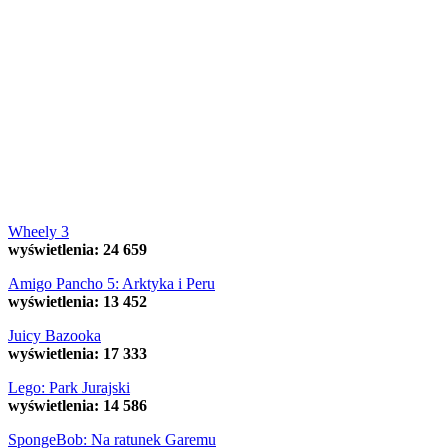
Wheely 3
wyświetlenia: 24 659
Amigo Pancho 5: Arktyka i Peru
wyświetlenia: 13 452
Juicy Bazooka
wyświetlenia: 17 333
Lego: Park Jurajski
wyświetlenia: 14 586
SpongeBob: Na ratunek Garemu