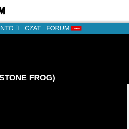
ONTO
CZAT
FORUM
nowe
(STONE FROG)