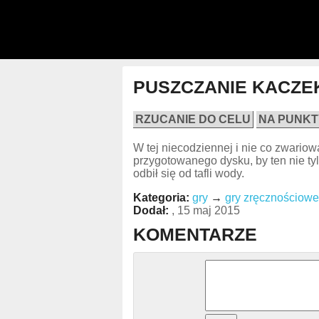
PUSZCZANIE KACZEK
RZUCANIE DO CELU
NA PUNKT
W tej niecodziennej i nie co zwario
przygotowanego dysku, by ten nie tyl
odbił się od tafli wody.
Kategoria:
gry
→
gry zręcznościowe
Dodał:
, 15 maj 2015
KOMENTARZE