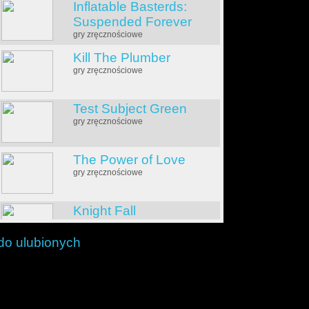
Inflatable Basterds:
Suspended Forever
gry zręcznościowe
Kill The Plumber
gry zręcznościowe
Test Subject Green
gry zręcznościowe
The Power of Love
gry zręcznościowe
Knight Fall
gry zręcznościowe
do ulubionych
Awesome Ranger
gry zręcznościowe