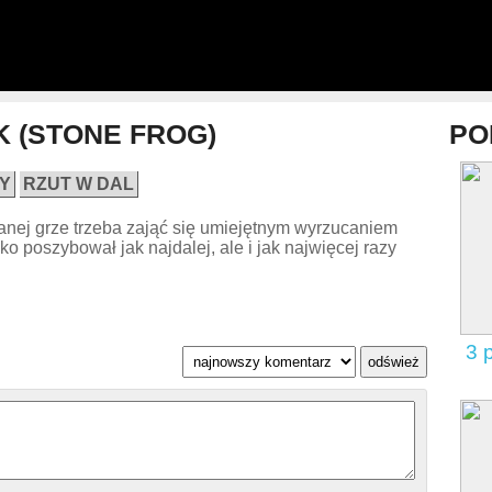
 (STONE FROG)
PO
Y
RZUT W DAL
wanej grze trzeba zająć się umiejętnym wyrzucaniem
ko poszybował jak najdalej, ale i jak najwięcej razy
3 