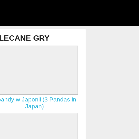
Pinata Hunter 3
gry zręcznościowe
Runner Bot
gry zręcznościowe
LECANE GRY
Piggy Wiggy 3: Nuts
gry logiczne
Amigo Pancho 5:
Arktyka i Peru
gry dla dzieci
SpongeBob: Na ratunek
pandy w Japonii (3 Pandas in
Garemu
Japan)
gry dla dzieci
Lego: Park Jurajski
gry lego