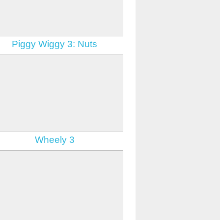
Zombies vs Penguins 3:
Total Annihilation
gry strzelanki
Piggy Wiggy 3: Nuts
Wheely 3