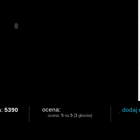
ocena:
a:
5390
dodaj 
ocena:
5
na
5
(
3
głosów)