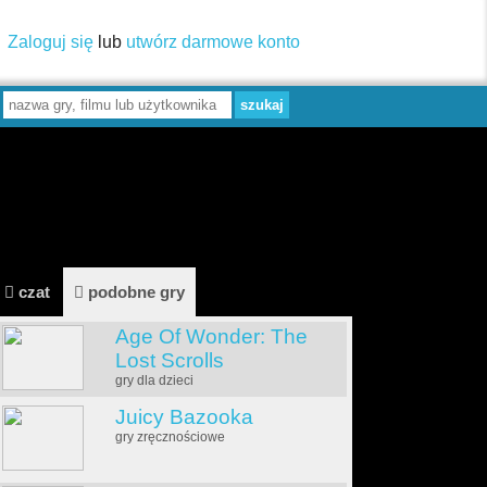
Zaloguj się
lub
utwórz darmowe konto
czat
podobne gry
Age Of Wonder: The
Lost Scrolls
gry dla dzieci
Juicy Bazooka
gry zręcznościowe