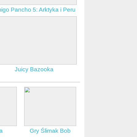
igo Pancho 5: Arktyka i Peru
Juicy Bazooka
a
Gry Ślimak Bob