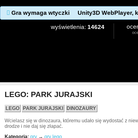
Gra wymaga wtyczki
Unity3D WebPlayer, k
oce
wyświetlenia:
14624
oc
LEGO: PARK JURAJSKI
LEGO
PARK JURAJSKI
DINOZAURY
Wcielasz się w dinozaura, któremu udało się wydostać z niew
drodze i nie daj się złapać.
Kategoria:
gry
→
gry lego