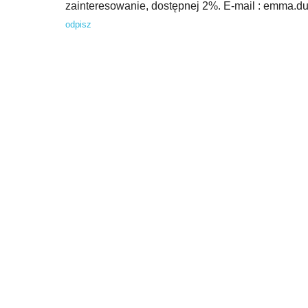
zainteresowanie, dostępnej 2%. E-mail :
emma.du
odpisz