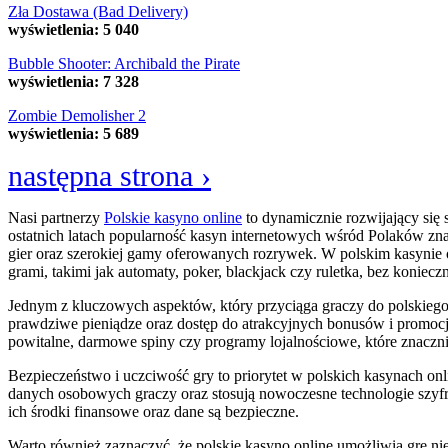
Zła Dostawa (Bad Delivery)
wyświetlenia: 5 040
Bubble Shooter: Archibald the Pirate
wyświetlenia: 7 328
Zombie Demolisher 2
wyświetlenia: 5 689
następna strona ›
Nasi partnerzy
Polskie kasyno online
to dynamicznie rozwijający si
ostatnich latach popularność kasyn internetowych wśród Polaków zna
gier oraz szerokiej gamy oferowanych rozrywek. W polskim kasynie 
grami, takimi jak automaty, poker, blackjack czy ruletka, bez konie
Jednym z kluczowych aspektów, który przyciąga graczy do polskiego 
prawdziwe pieniądze oraz dostęp do atrakcyjnych bonusów i promocj
powitalne, darmowe spiny czy programy lojalnościowe, które znaczn
Bezpieczeństwo i uczciwość gry to priorytet w polskich kasynach on
danych osobowych graczy oraz stosują nowoczesne technologie szyf
ich środki finansowe oraz dane są bezpieczne.
Warto również zaznaczyć, że polskie kasyno online umożliwia grę nie