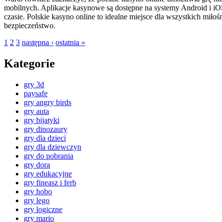
mobilnych. Aplikacje kasynowe są dostępne na systemy Android i i
czasie. Polskie kasyno online to idealne miejsce dla wszystkich miło
bezpieczeństwo.
1
2
3
następna ›
ostatnia »
Kategorie
gry 3d
paysafe
gry angry birds
gry auta
gry bijatyki
gry dinozaury
gry dla dzieci
gry dla dziewczyn
gry do pobrania
gry dora
gry edukacyjne
gry fineasz i ferb
gry hobo
gry lego
gry logiczne
gry mario