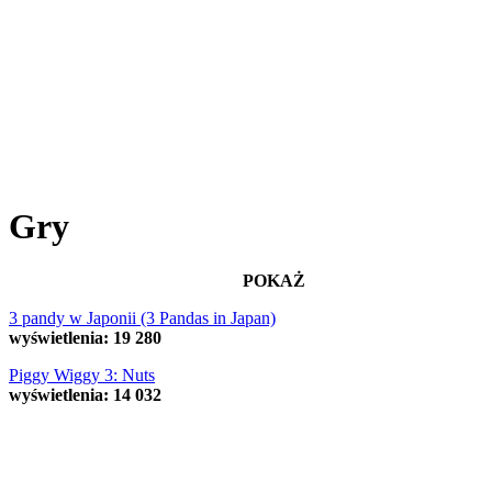
Gry
POKAŻ
3 pandy w Japonii (3 Pandas in Japan)
wyświetlenia: 19 280
Piggy Wiggy 3: Nuts
wyświetlenia: 14 032