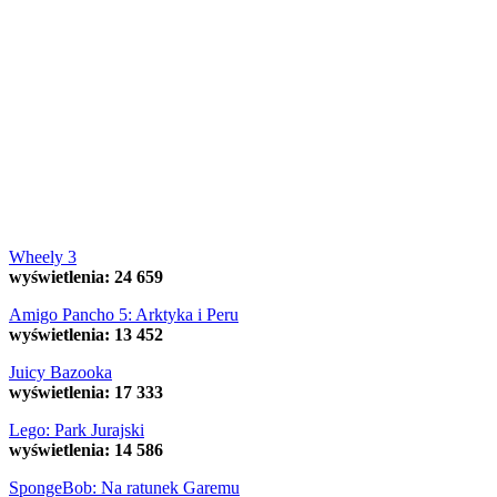
Wheely 3
wyświetlenia: 24 659
Amigo Pancho 5: Arktyka i Peru
wyświetlenia: 13 452
Juicy Bazooka
wyświetlenia: 17 333
Lego: Park Jurajski
wyświetlenia: 14 586
SpongeBob: Na ratunek Garemu